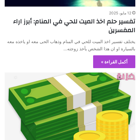
12 مايو، 2025
تفسير حلم اخذ الميت للحي في المنام: أبرز اراء
المفسرين
يختلف تفسير اخذ الميت للحي في المنام وذهاب الحى معه او ياخذه معه
بالسيارة او ان هذا الشخص يأخذ زوجته…
أكمل القراءة »