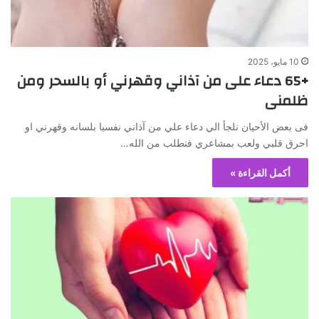
10 مايو، 2025
+65 دعاء على من آذاني وقهرني أو بالسحر ومن
ظلمنى
فى بعض الأحيان نلجأ الي دعاء علي من آذاني نفسيا بلسانه وقهرني او
احرق قلبي ولعب بمشاعري فنطلب من الله…
أكمل القراءة »