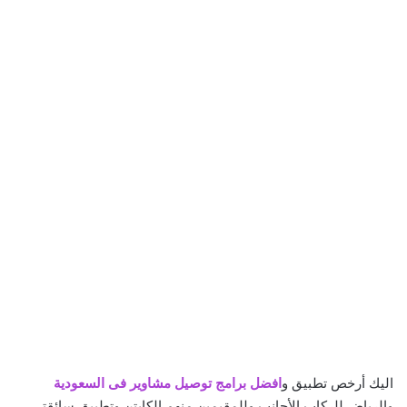
اليك أرخص تطبيق و
افضل برامج توصيل مشاوير فى السعودية
والرياض للركاب الأجانب وللمقيمين منهم الكابتن وتطبيق سائقتي