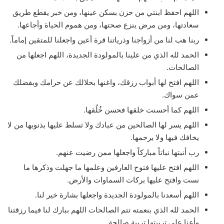
اللهم احفظ ابنتي من حزن بسكن عينها، ومن خبر يقطع طريق
سعادتها، ومن مرض ينزع صحتها، ومن هموم الحياة وأجاعها.
ربنا هب لنا من أزواجنا وذرياتنا قرة أعين واجعلنا للمتقين إماماً.
الحمد لله الذي من علينا بالمولودة الجديدة، اللهم اجعلها من
الصالحات.
اللهم افتح لها أبواب رزقك، واغنها بحلالك عن حرامك وبفضلك
عمن سواك.
اللهم كما أحسنت خلقها فحسن خُلُقها.
اللهم يسر لها الصالحين من عبادك ولا تسلط عليها بذنوبها من لا
يخافك فيها ولا يرحمها.
رب أنبتها نباتاً مباركاً واجعلها ممن رضيت عنهم.
اللهم افتح عليها فتوح العارفين وعلمها ما جهلت وذكرها ما
نست وافتح عليها بركات السماوات والأرض.
اللهم أسعدنا بالمولودة الجديدة واجعلها بشارة خير لنا.
الحمد لله الذي بنعمته تتم الصالحات اللهم ببارك لنا فيما رزقتنا
وأعنا على تربيتها تربية صالحة.