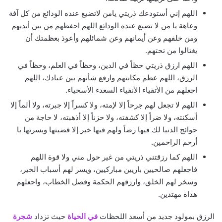
اللهم إني أستودعك ذريتي يامن لاتضيع عنده الودائع من كل آفة
وعاهة يا من لا تضيع عنده الودائع اللهم احفظهم من بين أيديهم
ومن خلفهم وعن أيمانهم وعن شمائلهم وأعوذ بعظمتك أن
يغتالوا من تحتهم.
اللهم ارزق ذريتي حظاً في الدين، وحظاً في العلم، وحظاً في
الرزق، اللهم عظم مكانتهم وارفع شأنهم بين عبادك، اللهم
اجعلهم من الأتقياء الأنقياء السعدء الأسخياء.
اللهم لا تجعل لهم جرحاً إلا لإمته، ولا كسراً إلا جبرته، ولا ألماً إلا
أسكنته، ولا ضراً إلا كشفته، ولا حزناً إلا أذهبته، لا حاجة من
حوائج الدنيا لك فيها رضاً ولهم فيها خير إلا قضيتها ويسرتها يا
أرحم الراحمين.
اللهم كما رزقتني ذريتي من غير حول مني ولا قوة اللهم
فاجعلهم صالحيين باريين مباركيين، ويسر لهم أسباب الخير،
وسخر لهم الخلق، وارزقهم الحكمة وفصل الخطاب، واجعلهم
هداة مهتدين.
الرزق بمولود جديد من أسعد اللحظات
في الحياة
حيث تزداد
شجرة