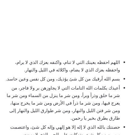
اللهم احفظه بعينك التي لا تنام، واكنفه بعزك الذي لا يرام،
واحفظه بعزك الذي لا يضام، واكلائه في الليل والنهار.
بسم الله أرقيك من كل شئ يؤذيك، ومن كل نفس وعين حاسد.
أعيذك بكلمات الله التامات التي لا يجاوزهن بر ولا فاجر، من
شر ما خلق وذرأ وبرأ، ومن شر ما ينزل من السماء ومن شر ما
يعرج فيها، ومن شر ما ذرأ في الأرض ومن شر ما يخرج منها،
ومن شر فتن الليل والنهار، ومن شر طوارق الليل والنهار إلى
طارق يطرق بخير يا رحمن.
حصنتك بالله الذي لا إله إلا هو إلهي وإله كل شئ، واعتصمت
بربي ورب كل شئ، وتوكلت على الحي الذي لا يموت،