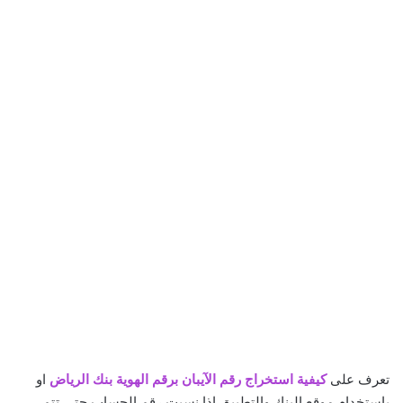
تعرف على
كيفية استخراج رقم الآيبان برقم الهوية بنك الرياض
او
باستخدام موقع البنك والتطبيق اذا نسيت رقم الحساب حتى تتم