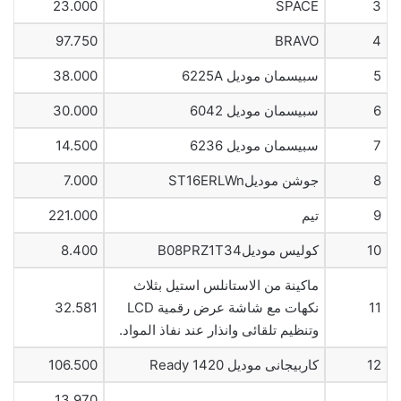
23.000
SPACE
3
97.750
BRAVO
4
5
سبيسمان موديل 6225A
38.000
6
سبيسمان موديل 6042
30.000
7
سبيسمان موديل 6236
14.500
8
جوشن موديلST16ERLWn
7.000
9
تيم
221.000
10
كوليس موديلB08PRZ1T34
8.400
ماكينة من الاستانلس استيل بثلاث
11
نكهات مع شاشة عرض رقمية LCD
32.581
وتنظيم تلقائى وانذار عند نفاذ المواد.
12
كاربيجانى موديل Ready 1420
106.500
13.970