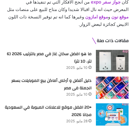
كان
جواز سفر expo
من انجح الافكار التي تم تنفيذها في
المعرض حيث انه نال اقبالا شديدا وكان متاح للبيع على منصات مثل
موقع نون
و
موقع امازون
وغيرها كما انه تم توفير النسخة ذات اللون
الابيض كجائزة لبعض الزوار.
مقالات ذات صلة
ما هو افضل سخان غاز في مصر بالترتيب 2026 (6
لتر، 10 لتر)
10 مايو، 2025
دليل أفضل و أرخص أماكن بيع الموبايلات بسعر
الجملة فى مصر
10 مايو، 2025
+20 افضل موقع للاعلانات المبوبة في السعودية
مجانا 2026
28 مايو، 2025