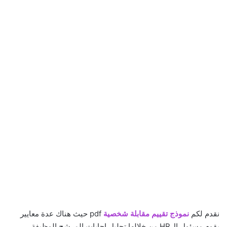
نقدم لكم
نموذج تقييم مقابلة شخصية
pdf حيث هناك عدة معايير
يقوم مسئول الHR من خلالها تحليل اجابات المرشح الوظيفة