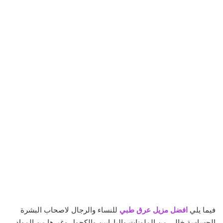
فيما يلي
افضل مزيل عرق طبي
للنساء والرجال لاصحاب البشرة
الحساسة خالي من الملونات والبارابين والكحول وغيرها من المواد