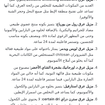
العديد من المكونات الطبيعية للتخلص من رائحة العرق، كما أنها
تساعد على تفتيح منطقة الإبط مثل صمغ النحل وحجر الشبة
والألوفيرا.
مزيل عرق رول من يورياج
: يتميز بكونه منتج عضوي طبيعي
مضاد للجراثيم والبكتريا، بالإضافة لخلوه من البارابين والألمونيا
وحتى من المطهر الرغوي لمادة sls، ومصنف بكونه مناسب
للجنسين، وتستمر فاعليته لمدة 24 ساعة.
مزيل عرق لويس ويدمر
: يمتاز باحتوائه على مواد طبيعية فعالة
مثل الشيزوتران chitosan المستخلص من الكائنات البحرية
كما أنه يخلو من أملاح الألمونيوم.
مزيل عرق د. اورجانيك بشجرة الشاي الأخضر:
مصنوع من
مكونات طبيعية مثل فاكهة التوتية، كما أنه خالي من المواد
الضارة مثل البارابين، فيما تستمر فاعليته لمدة 24 ساعة.
مزيل عرق استارفيل:
يتميز بخلوه من البارابين والكحول
والألمونيوم، كما يساعد في التخلص من اسمرار الإبطين.
مزيل عرق سترن دراي certain dri
: لا يحتوي على الكحول،
ومناسب لمن يعانون من فرط التعرق، وتستمر فاعليته لأكثر