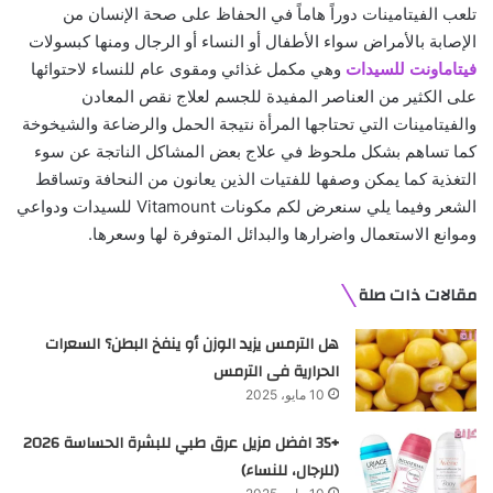
تلعب الفيتامينات دوراً هاماً في الحفاظ على صحة الإنسان من
الإصابة بالأمراض سواء الأطفال أو النساء أو الرجال ومنها كبسولات
فيتاماونت للسيدات
وهي مكمل غذائي ومقوى عام للنساء لاحتوائها
على الكثير من العناصر المفيدة للجسم لعلاج نقص المعادن
والفيتامينات التي تحتاجها المرأة نتيجة الحمل والرضاعة والشيخوخة
كما تساهم بشكل ملحوظ في علاج بعض المشاكل الناتجة عن سوء
التغذية كما يمكن وصفها للفتيات الذين يعانون من النحافة وتساقط
الشعر وفيما يلي سنعرض لكم مكونات Vitamount للسيدات ودواعي
وموانع الاستعمال واضرارها والبدائل المتوفرة لها وسعرها.
مقالات ذات صلة
هل الترمس يزيد الوزن أو ينفخ البطن؟ السعرات
الحرارية فى الترمس
10 مايو، 2025
+35 افضل مزيل عرق طبي للبشرة الحساسة 2026
(للرجال، للنساء)