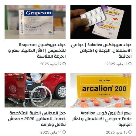
دواء سيبوتكس Subutex | دواعي
دواء جريبكسون Grapexon
الاستعمال، الجرعة و الاعراض
للتخسيس | الاثار الجانبية، سعر و
الجانبية
الجرعة المناسبة
11 مايو، 2025
12 مايو، 2025
حجز المجالس الطبية المتخصصة
سعر اركاليون فورت Arcalion
خدمات للمعاقين 2026 + معاش
Forte + دواعى الاستعمال و الاثار
تكافل وكرامة
الجانبية
11 مايو، 2025
15 مايو، 2025