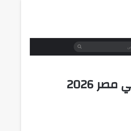
بحث
عن
صر 2026