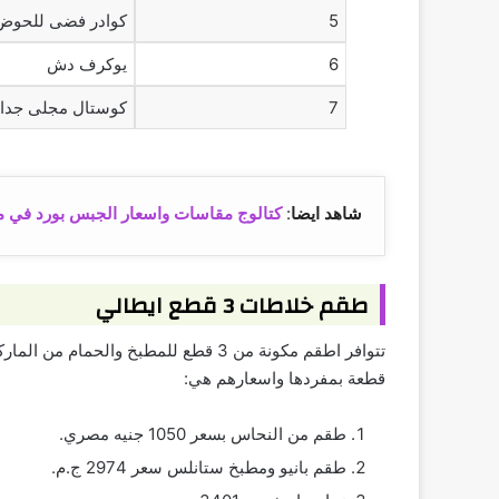
5
كوادر فضى للحوض
6
يوكرف دش
7
كوستال مجلى جدا
شاهد ايضا
:
كتالوج مقاسات واسعار الجبس بورد في 
طقم خلاطات 3 قطع ايطالي
تتوافر اطقم مكونة من 3 قطع للمطبخ والحمام من الماركات الايطالية وقد تكون الحل المناسب في احيان كثير حيث انها دائما ما تتمتع
قطعة بمفردها واسعارهم هي:
طقم من النحاس بسعر 1050 جنيه مصري.
طقم بانيو ومطبخ ستانلس سعر 2974 ج.م.