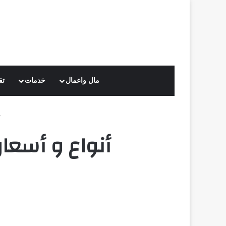
مال واعمال
خدمات
تق
أنواع و أسعار 