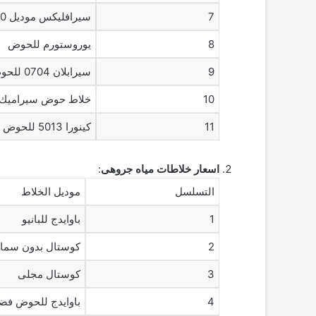
7
سيرافليكس موديل 3300
8
يوروستورم للحوض
9
سيرابلان 0704 للحوض
10
خلاط حوض سيراميك
11
كينورا 5013 للحوض الثابت
اسعار خلاطات مياه جروهى
:
التسلسل
موديل الخلاط
1
باوايدج للبانيو
2
كوستال بدون سما
3
كوستال مجلى
4
باوايدج للحوض فض