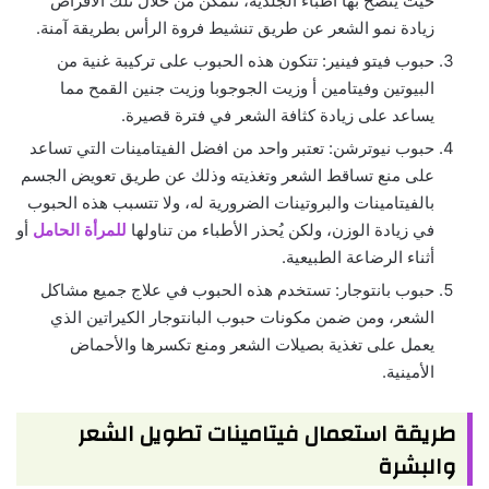
حيث يُنصح بها أطباء الجلدية، تتمكن من خلال تلك الأقراص
زيادة نمو الشعر عن طريق تنشيط فروة الرأس بطريقة آمنة.
حبوب فيتو فينير: تتكون هذه الحبوب على تركيبة غنية من
البيوتين وفيتامين أ وزيت الجوجوبا وزيت جنين القمح مما
يساعد على زيادة كثافة الشعر في فترة قصيرة.
حبوب نيوترشن: تعتبر واحد من افضل الفيتامينات التي تساعد
على منع تساقط الشعر وتغذيته وذلك عن طريق تعويض الجسم
بالفيتامينات والبروتينات الضرورية له، ولا تتسبب هذه الحبوب
في زيادة الوزن، ولكن يُحذر الأطباء من تناولها
للمرأة الحامل
أو
أثناء الرضاعة الطبيعية.
حبوب بانتوجار: تستخدم هذه الحبوب في علاج جميع مشاكل
الشعر، ومن ضمن مكونات حبوب البانتوجار الكيراتين الذي
يعمل على تغذية بصيلات الشعر ومنع تكسرها والأحماض
الأمينية.
طريقة استعمال فيتامينات تطويل الشعر
والبشرة