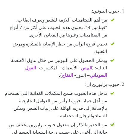
حبوب البيوتين:
من أهم الفيتامينات اللازمة للشعر ويعرف أيضًا ب،
“فيتامين B”، تحتوي هذه الحبوب على أكثر من 7 أنواع
من الفيتامينات وغيرها من المعادن الأخرى.
تحمي فروة الرأس من خطر الإصابة بالقشرة ومرض
الثعلبة.
ويمكن الحصول على البيوتين من خلال تناول الأطعمة
التالية: (
البيض
– الأسماك- المكسرات-
الفول
السوداني
– الموز-
التفاح
).
حبوب برايورين ان:
تدخل هذه الحبوب ضمن المكملات الغذائية التي تستخدم
من أجل حماية فروة الرأس من العوامل الخارجية
بالإضافة إلى قدرته الهائلة على إنبات الشعر، ويمكن
للنساء والرجال استخدامه.
من الجدير بالذكر إن مفعول حبوب برايورين يختلف من
حالة إلى أخرى على حسب درجة استجابة الجسم له،