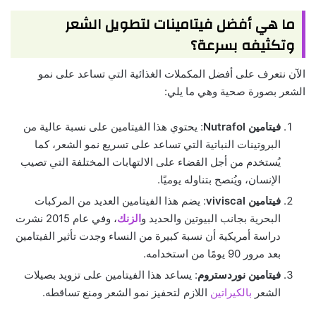
ما هي أفضل فيتامينات لتطويل الشعر
وتكثيفه بسرعة؟
الآن نتعرف على أفضل المكملات الغذائية التي تساعد على نمو
الشعر بصورة صحية وهي ما يلي:
فيتامين Nutrafol
: يحتوي هذا الفيتامين على نسبة عالية من
البروتينات النباتية التي تساعد على تسريع نمو الشعر، كما
يُستخدم من أجل القضاء على الالتهابات المختلفة التي تصيب
الإنسان، ويُنصح بتناوله يوميًا.
فيتامين viviscal
: يضم هذا الفيتامين العديد من المركبات
البحرية بجانب البيوتين والحديد و
الزنك
، وفي عام 2015 نشرت
دراسة أمريكية أن نسبة كبيرة من النساء وجدت تأثير الفيتامين
بعد مرور 90 يومًا من استخدامه.
فيتامين نوردستروم
: يساعد هذا الفيتامين على تزويد بصيلات
الشعر
بالكيراتين
اللازم لتحفيز نمو الشعر ومنع تساقطه.