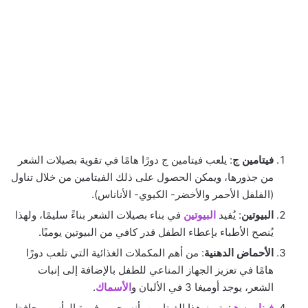
فيتامين ج
: يلعب فيتامين ج دورًا هامًا في تقوية بصيلات الشعر
من جذورها، ويمكن الحصول على ذلك الفيتامين من خلال تناول
(الفلفل الأحمر والأخضر- الكيوي- الأناناس).
البيوتين
: يُفيد
البيوتين
في بناء بصيلات الشعر بناءً سليمًا، ولهذا
يُنصح الأطباء بإعطاء الطفل قدر كافي من البيوتين يوميًا.
الأحماض الدهنية
: من أهم المكملات الغذائية التي تلعب دورًا
هامًا في تعزيز الجهاز المناعي للطفل بالإضافة إلى إنبات
الشعر، يوجد أوميغا 3 في الألبان و
الأسماك
.
فينامين هـ
: يتميز هذا الفيتامين بأنه يحمي فروة الرأس ويحافظ