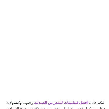
اليكم قائمة
افضل فيتامينات للشعر من الصيدليه
وحبوب وكبسولات
فيتامين مكمل غذائي لتطويل الشعر بسرعة وتكثيفة وعلاج التساقط