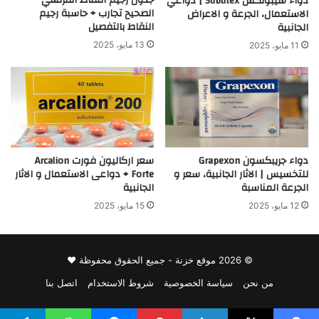
دواء سيبوتكس Subutex | دواعي
الصحيح تجارب + حاسبة رجيم
الاستعمال، الجرعة و الاعراض
النقاط بالتفصيل
الجانبية
13 مايو، 2025
11 مايو، 2025
دواء جريبكسون Grapexon
سعر اركاليون فورت Arcalion
للتخسيس | الاثار الجانبية، سعر و
Forte + دواعى الاستعمال و الاثار
الجرعة المناسبة
الجانبية
12 مايو، 2025
15 مايو، 2025
© 2026 موقع خزنة - جميع الحقوق محفوظة ♥
من نحن
سياسة الخصوصية
شروط الاستخدام
اتصل بنا