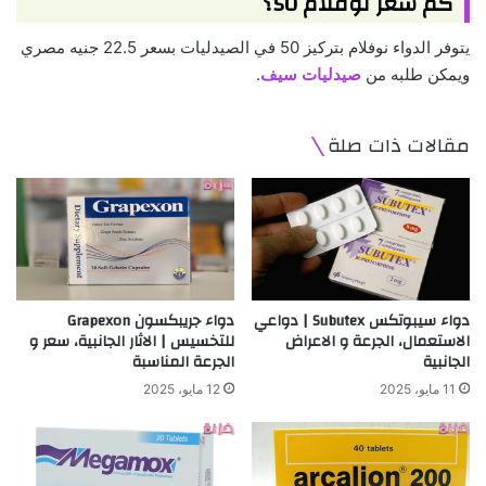
كم سعر نوفلام 50؟
يتوفر الدواء نوفلام بتركيز 50 في الصيدليات بسعر 22.5 جنيه مصري
ويمكن طلبه من
صيدليات سيف
.
مقالات ذات صلة
دواء سيبوتكس Subutex | دواعي
دواء جريبكسون Grapexon
الاستعمال، الجرعة و الاعراض
للتخسيس | الاثار الجانبية، سعر و
الجانبية
الجرعة المناسبة
11 مايو، 2025
12 مايو، 2025